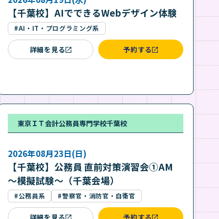
【千葉校】AIでできるWebデザイン体験
#AI・IT・プログラミング系
詳細を見る
予約する
東京ＩＴ会計公務員専門学校千葉校
2026年08月23日(日)
【千葉校】公務員 直前対策演習会①AM
～模擬試験～（千葉会場）
#公務員系
#警察官・消防官・自衛官
詳細を見る
予約する