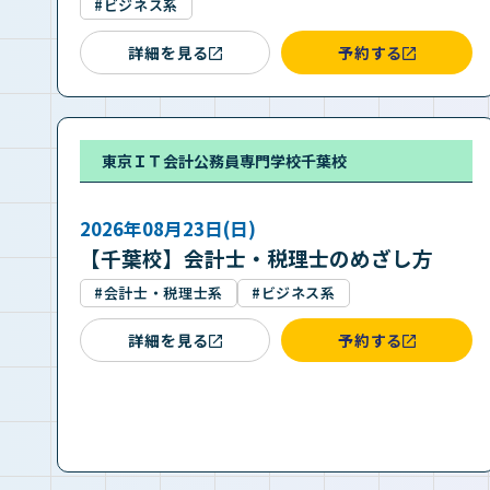
#ビジネス系
詳細を見る
予約する
東京ＩＴ会計公務員専門学校千葉校
2026年08月23日(日)
【千葉校】会計士・税理士のめざし方
#会計士・税理士系
#ビジネス系
詳細を見る
予約する