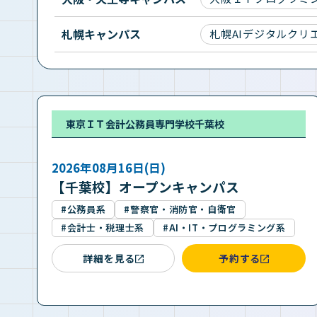
札幌キャンパス
札幌AIデジタルクリ
東京ＩＴ会計公務員専門学校千葉校
2026年08月16日(日)
【千葉校】オープンキャンパス
#公務員系
#警察官・消防官・自衛官
#会計士・税理士系
#AI・IT・プログラミング系
詳細を見る
予約する