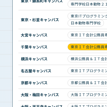
東京・錦糸町キャンパス
専門学校日本動物２
東京ITプログラミン
東京・杉並キャンパス
日本動物専門学校
大宮キャンパス
東京ＩＴ会計公務員
千葉キャンパス
東京ＩＴ会計公務員
横浜キャンパス
横浜公務員＆ＩＴ会
名古屋キャンパス
東京ＩＴプログラミ
京都キャンパス
京都公務員＆ＩＴ会
大阪・梅田キャンパス
大阪ＩＴプログラミ
大阪・天王寺キャンパス
大阪ＩＴプログラミ