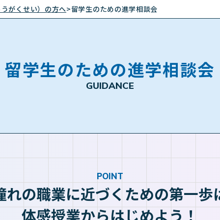
ゅうがくせい）の方へ
>
留学生のための進学相談会
留
学
生
の
た
め
の
進
学
相
談
会
G
U
I
D
A
N
C
E
POINT
憧れの職業に近づくための第一歩
体感授業からはじめよう！