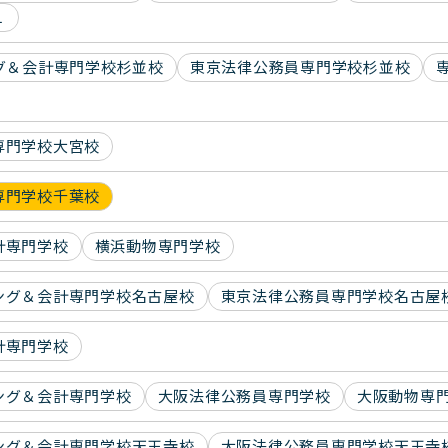
１
グ＆会計専門学校杉並校
東京法律公務員専門学校杉並校
専門学校大宮校
専門学校千葉校
計専門学校
横浜動物専門学校
ング＆会計専門学校名古屋校
東京法律公務員専門学校名古屋
計専門学校
ング＆会計専門学校
大阪法律公務員専門学校
大阪動物専
ング＆会計専門学校天王寺校
大阪法律公務員専門学校天王寺