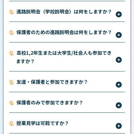
各学科の特徴や授業内容、本学の就職状況の説明や在
進路説明会（学校説明会）は何をしますか？
校生からの体験談、施設見学などを行います。「体感
授業」を通じて実際の授業の雰囲気を体験し、学園生
事前に予約した日時に来校いただければ、個別で説明
活を幅広く知ってもらえるイベントをご用意していま
保護者のための進路説明会は何をしますか？
させていただきます。キャンパスごとに事前予約が必
す。総合型選抜（AO入学）制度、学費支援制度の説
要ですので、詳しくは
こちら
をご確認ください。
保護者の方を対象としたメニューです。学費支援につ
明も行っています。詳しくは
こちら
をご確認くださ
高校1,2年生または大学生/社会人も参加でき
いてもご相談いただけます。詳しくは
こちら
をご確認
い。
ますか？
ください。
参加できます。
こちら
からお申込みください。
友達・保護者と参加できますか？
参加できます。
こちら
からお申込みください。
保護者のみで参加できますか？
参加できます。
こちら
からお申込みください。
授業見学は可能ですか？