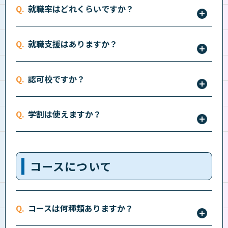
就職率はどれくらいですか？
民間企業就職率は99.46％（2026年3月専門課程卒業
就職支援はありますか？
生）。さまざまな業界で立志舎の先輩が活躍していま
す。詳しくはオープンキャンパスなどで確認くださ
本番形式のリアルな面接対策や新入生就職セミナー、
い。
認可校ですか？
自己理解セミナー、学内就職セミナー・官公庁説明会
など、就職先をじっくり研究できるチャンスをたくさ
認可校です。グループ校すべてが、都道府県知事より
ん用意して、あなたにピッタリな就職（受験）先を一
学割は使えますか？
認可を受けています。
緒に探します。詳しくは
こちら
をご確認ください。
通学定期券や各種学生割引なども利用できます。
コースについて
コースは何種類ありますか？