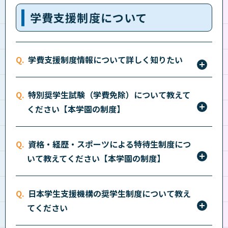
ません。
学費支援制度について
学費支援制度情報について詳しく知りたい
下記から知りたい学費支援制度情報を選択してくださ
特別奨学生試験（学費免除）について教えて
い。
ください【本学園の制度】
筆記試験を実施しています。免除額や選考方法、出願
資格・経歴・スポーツによる特待生制度につ
書類など、詳しくは
こちら
をご確認ください。
いて教えてください【本学園の制度】
取得資格や経歴を申請することにより、特待生として
日本学生支援機構の奨学生制度について教え
学費等を免除する制度です。詳しくは
資格や経歴によ
てください
る特待生制度
・
スポーツ特待生制度
をご確認くださ
い。