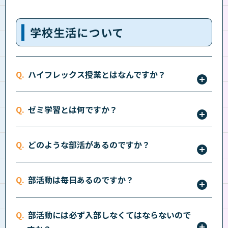
全9系統33種類のコースがございます。詳しくは
こち
ら
をご確認ください。
学校生活について
ハイフレックス授業とはなんですか？
体調がすぐれない時や交通機関が乱れて登校できない
ゼミ学習とは何ですか？
緊急な時は自宅と教室をモニターで繋ぎ、授業を受け
ることが出来ます。（カメラ付きのパソコンが必要に
ゼミ学習はクラスを6～8人のグループに分け、生徒同
なります）
どのような部活があるのですか？
士がお互いに教えあう「立志舎独自の学習システム」
です。
野球部、サッカー部、バスケットボール部、バレーボ
「分からないのに質問できない」が、勉強や学校がつ
部活動は毎日あるのですか？
ール部、バトミントン部、ダンス部、ブラスバンド
まらなくなる原因です。ゼミ学習では、授業中クラス
部、応援部などがあります。詳しくはパンフレットを
毎日は活動していません。主に週1～2回の活動です。
メイト同士で教え合ってOK、先生にも質問しやすい
ご覧ください。
部活動には必ず入部しなくてはならないので
環境です。楽しみながら学べるので、吸収力もUPし