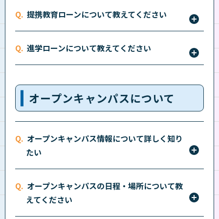
経済・社会情勢等を踏まえ、経済的理由で修学が困難
提携教育ローンについて教えてください
な優れた学生等が安心して学べるよう、「給付」また
は「貸与」する制度です。立志舎グループの全ての専
入学者や在学者が学校に納める「学納金」のクレジッ
門学校23校は、高等教育の修学支援新制度対象校とし
進学ローンについて教えてください
トによる分割払制度です。詳しくは
こちら
をご確認く
て所轄の都府県より認定されています。詳しくは
こち
ださい。
教育のために必要な資金を融資する公的な制度で、入
ら
をご確認ください。
学金や授業料、住居費用などに幅広く利用できます。
オープンキャンパスについて
詳しくは
こちら
をご確認ください。
オープンキャンパス情報について詳しく知り
たい
下記から知りたいオープンキャンパス情報を選択して
オープンキャンパスの日程・場所について教
ください。
えてください