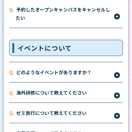
平日の授業開講日は見学可能です。校外授業をしてい
予約したオープンキャンパスをキャンセルし
るクラスもありますので、事前に電話等で予約をして
たい
ください。（
キャンパス一覧
）
ご予約を取り消す場合は、電話かメール、LINEにて
ご連絡ください。
イベントについて
どのようなイベントがありますか？
入学式からはじまり、ゼミ旅行や球技大会、総合体育
海外研修について教えてください
祭、学園祭、北海道旅行、卒業旅行など楽しいイベン
トがたくさんあります。詳しくはオープンキャンパス
海外添乗実習・海外ペット研修などがあります。（希
などで確認ください。
ゼミ旅行について教えてください
望者参加）
クラスの仲間との親交がより深まるゼミ旅行に行って