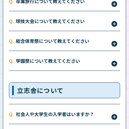
卒業旅行について教えてください
います。（希望者参加）
学生生活最後の思い出として楽しめるイベントです。
球技大会について教えてください
（希望者参加）
クラス対抗で行われる球技大会は、毎年大盛り上がり
総合体育祭について教えてください
のイベントです。
秋に行われるクラス対抗の競技大会。陸上競技場を借
学園祭について教えてください
り切って100m走やリレー、フィールド競技などを行
います。
各キャンパスで開催され、縁日やフリーマーケットな
どたくさんの催し物が出店されます。
立志舎について
社会人や大学生の入学者はいますか？
社会人・大学等を卒業して入学される方もいます。