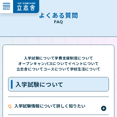
MENU
”好き”を応援する学校 立志舎
よ
く
あ
る
質
問
F
A
Q
入学試験について
学費支援制度について
オープンキャンパスについて
イベントについて
立志舎について
コースについて
学校生活について
入学試験について
入学試験情報について詳しく知りたい