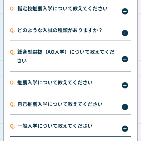
下記から知りたい入学試験情報を選択してください。
指定校推薦入学について教えてください
・
入学案内ページ
・
総合型選抜（AO入学）
本学園で学びたいという意欲が強く出席良好な生徒で
・
募集要項
どのような入試の種類がありますか？
学校長の推薦のある者が対象の入学試験です。詳しく
・
学費支援制度
は
こちら
をご確認ください。
総合型選抜（AO入学）、指定校推薦入学、推薦入
総合型選抜（AO入学）について教えてくだ
学、自己推薦入学、一般入学があります。詳しくは
こ
さい
ちら
をご確認ください。
面談により意欲や適性、将来の目標、人間性を重視し
推薦入学について教えてください
た入学試験です。詳しくは
こちら
をご確認ください。
勉学に熱意がある者で、学校長、進路指導、担任のい
自己推薦入学について教えてください
ずれかの先生から推薦できる人物と認められた者が対
象の入学試験です。詳しくは
こちら
をご確認くださ
(1)スポーツ推薦 (2)資格推薦 (3)課外活動推薦
い。
一般入学について教えてください
(4)卒業生・在学生推薦 の4種類の推薦があり、自己
の申請により、出願できる入学試験です。詳しくは
こ
提出された書類を総合的に判断する入学試験で、書類