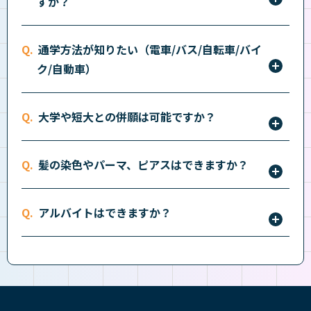
すか？
ます。詳しくは
こちら
をご確認ください。
入部は任意です。
通学方法が知りたい（電車/バス/自転車/バイ
ク/自動車）
公共交通機関をご利用ください。自転車通学の方は駐
大学や短大との併願は可能ですか？
輪場をご利用ください。自動車・バイクでの通学は禁
止です。
出願方法に応じて併願制度がございます。詳しくは各
髪の染色やパーマ、ピアスはできますか？
キャンパス入学係にご確認ください。
大丈夫ですが、就職活動やインターンシップ等では
アルバイトはできますか？
TPOに合わせた身だしなみが求められる場合がありま
す。
できます。学業と両立させる事を心がけ、無理のない
スケジュールを組みましょう。