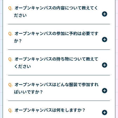
こちら
をご確認ください。
オープンキャンパスの内容について教えてく
ださい
各キャンパスごとに、様々なイベントを開催していま
オープンキャンパスの参加に予約は必要です
す。詳しくは
こちら
をご確認ください。
か？
オープンキャンパスには必ず事前予約が必要です。
こ
オープンキャンパスの持ち物について教えて
ちら
からお申し込みください。
ください
特に持参いただくものはありません。軽装で気軽に参
オープンキャンパスはどんな服装で参加すれ
加ください。トレーニング実習では室内履きをお貸し
ばいいですか？
出来ますが、室内履きを用意できる方はご持参くださ
い。
服装は自由です。スポーツ系、動物系のコースを体験
オープンキャンパスは何をしますか？
される方は、動きやすい服装でご来校ください。