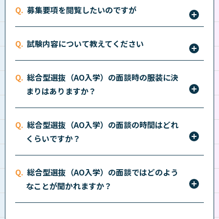
ちら
をご確認ください。
募集要項を閲覧したいのですが
上の評価以上に向学心や意欲、熱意を重視していま
す。詳しくは
こちら
をご確認ください。
こちら
から、募集要項を閲覧したい学校を選択してく
試験内容について教えてください
ださい。
試験内容は書類選考のみです。筆記試験は原則ありま
総合型選抜（AO入学）の面談時の服装に決
せん。面接を行う場合があります。
まりはありますか？
服装に指定はございません。
総合型選抜（AO入学）の面談の時間はどれ
くらいですか？
概ね15～20分程度です。
総合型選抜（AO入学）の面談ではどのよう
なことが聞かれますか？
申し訳ございません。面談内容についてはお答えでき