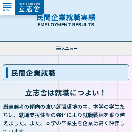
MENU
”好き”を応援する学校 立志舎
民
間
企
業
就
職
実
績
E
M
P
L
O
Y
M
E
N
T
R
E
S
U
L
T
S
民間企業就職
立志舎は就職につよい！
厳選選考の傾向の強い就職環境の中、本学の学生た
ちは、就職支援体制の強化により就職戦線を乗り越
えました。また、本学の卒業生を企業は高く評価し
ています。