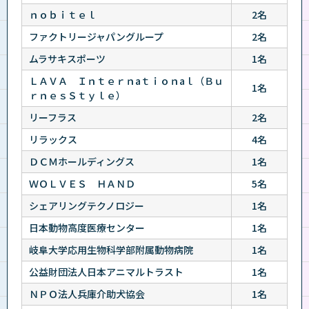
ｎｏｂｉｔｅｌ
2名
ファクトリージャパングループ
2名
ムラサキスポーツ
1名
ＬＡＶＡ Ｉｎｔｅｒｎaｔｉｏｎaｌ（Ｂｕ
1名
ｒｎｅｓＳｔｙｌｅ）
リーフラス
2名
リラックス
4名
ＤＣＭホールディングス
1名
ＷＯＬＶＥＳ ＨＡＮＤ
5名
シェアリングテクノロジー
1名
日本動物高度医療センター
1名
岐阜大学応用生物科学部附属動物病院
1名
公益財団法人日本アニマルトラスト
1名
ＮＰＯ法人兵庫介助犬協会
1名