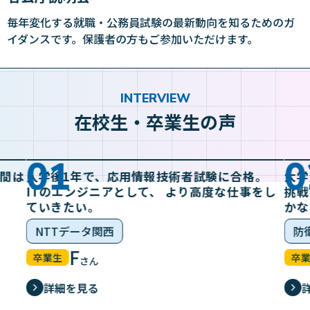
毎年変化する就職・公務員試験の最新動向を知るためのガ
イダンスです。保護者の方もご参加いただけます。
INTERVIEW
在校生・卒業生の声
01
0
瞬間は
入学後1年で、応用情報技術者試験に合格。
大学
ITのエンジニアとして、 より高度な仕事をし
挑戦
ていきたい。
かな
NTTデータ関西
防
F
卒業生
卒
さん
詳細を見る