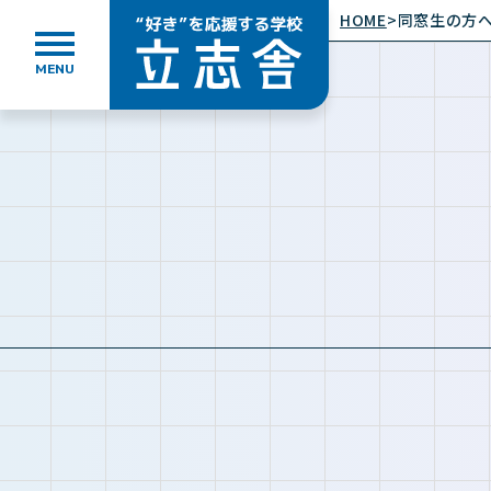
HOME
>
同窓生の方
MENU
”好き”を応援する学校 立志舎