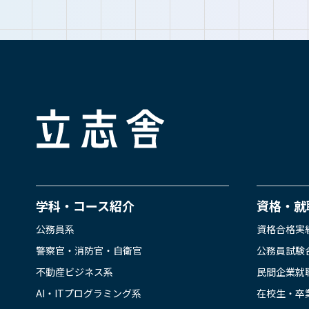
立志舎
学科・コース紹介
資格・就
公務員系
資格合格実
警察官・消防官・自衛官
公務員試験
不動産ビジネス系
民間企業就
AI・ITプログラミング系
在校生・卒