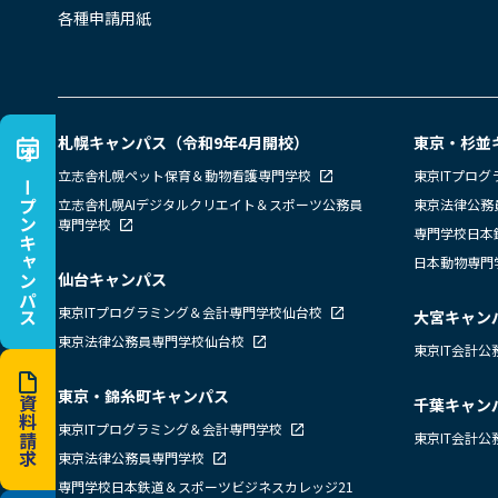
各種申請用紙
札幌キャンパス（令和9年4月開校）
東京・杉並
オープンキャンパス
立志舎札幌ペット保育＆動物看護専門学校
東京ITプロ
立志舎札幌AIデジタルクリエイト＆スポーツ公務員
東京法律公務
専門学校
専門学校日本
日本動物専門
仙台キャンパス
東京ITプログラミング＆会計専門学校仙台校
大宮キャン
東京法律公務員専門学校仙台校
東京IT会計
東京・錦糸町キャンパス
資料請求
千葉キャン
東京ITプログラミング＆会計専門学校
東京IT会計
東京法律公務員専門学校
専門学校日本鉄道＆スポーツビジネスカレッジ21