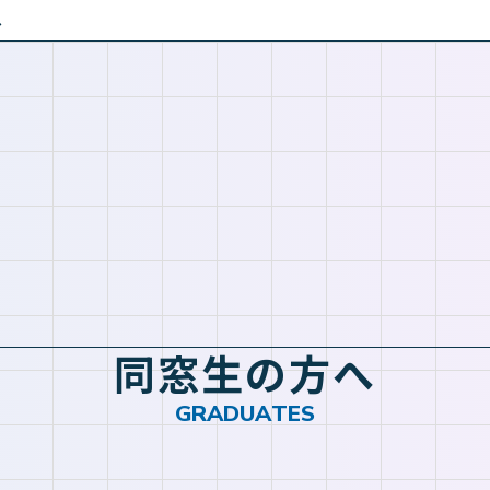
へ
同
窓
生
の
方
へ
G
R
A
D
U
A
T
E
S