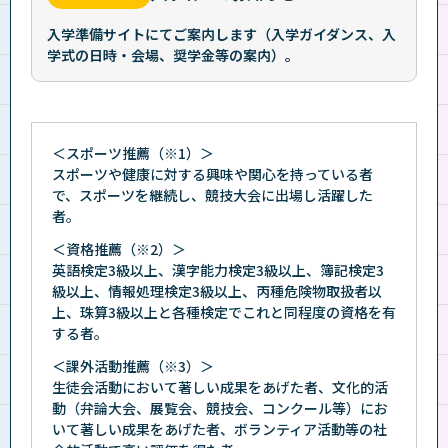
入学準備サイトにてご案内します（入学ガイダンス、入
学式の日時・会場、奨学金等の案内）。
＜スポーツ推薦（※1）＞
スポーツや健康に対する興味や関心を持っている者
で、スポーツを継続し、競技大会に出場し活躍した
者。
＜資格推薦（※2）＞
英語検定3級以上、漢字能力検定3級以上、簿記検定3
級以上、情報処理検定3級以上、丙種危険物取扱者以
上、珠算3級以上と各種検定でこれと同程度の資格を有
する者。
＜課外活動推薦（※3）＞
生徒会活動において著しい成果をあげた者、文化的活
動（弁論大会、展覧会、競技会、コンクール等）にお
いて著しい成果をあげた者、ボランティア活動等の社