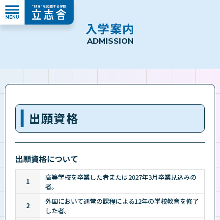
MENU
”好き”を応援する学校 立志舎
入
学
案
内
A
D
M
I
S
S
I
O
N
出願資格
出願資格について
高等学校を卒業した者または2027年3月卒業見込みの
1
者。
外国において通常の課程による12年の学校教育を修了
2
した者。