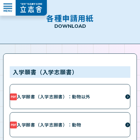
MENU
”好き”を応援する学校 立志舎
各
種
申
請
用
紙
D
O
W
N
L
O
A
D
入学願書（入学志願書）
入学願書（入学志願書）：動物以外
入学願書（入学志願書）：動物