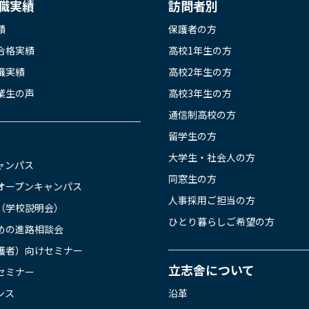
職実績
訪問者別
績
保護者の方
合格実績
高校1年生の方
職実績
高校2年生の方
業生の声
高校3年生の方
通信制高校の方
留学生の方
大学生・社会人の方
ャンパス
同窓生の方
オープンキャンパス
人事採用ご担当の方
（学校説明会）
ひとり暮らしご希望の方
めの進路相談会
護者）向けセミナー
立志舎について
セミナー
ンス
沿革