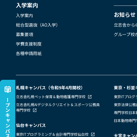
入学案内
お知らせ
入学案内
総合型選抜（AO入学）
立志舎から
募集要項
グループ校
学費支援制度
各種申請用紙
札幌キャンパス（令和9年4月開校）
東京・杉並
オープンキャンパス
立志舎札幌ペット保育＆動物看護専門学校
東京ITプロ
立志舎札幌AIデジタルクリエイト＆スポーツ公務員
東京法律公務
専門学校
専門学校日本
日本動物専門
仙台キャンパス
東京ITプログラミング＆会計専門学校仙台校
大宮キャン