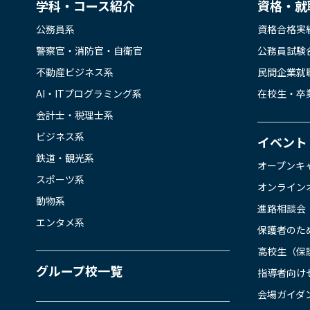
学科・コース紹介
資格・就
公務員系
資格合格実
警察官・消防官・自衛官
公務員試験
不動産ビジネス系
民間企業就
AI・ITプログラミング系
在校生・卒
会計士・税理士系
ビジネス系
イベント
鉄道・観光系
オープンキ
スポーツ系
オンライン
動物系
進路相談会
エンタメ系
保護者のた
高校生（保
グループ校一覧
指導者向け
会場ガイダ