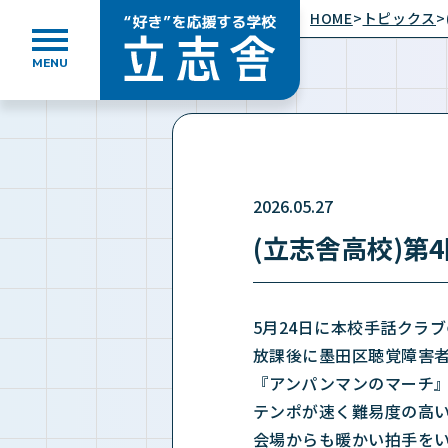
HOME
>
トピックス
>
MENU
”好き”を応援する学校 立志舎
2026.05.27
(立志舎高校)
5月24日に本校手話クラ
放課後に墨田区聴覚障害
『アンパンマンのマーチ
テンポが速く難易度の高
会場からも暖かい拍手を