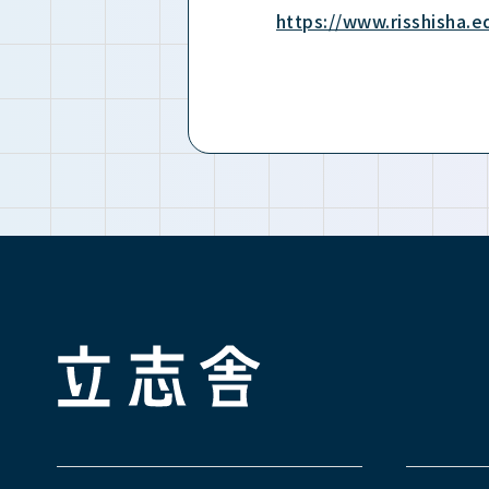
https://www.risshisha.
立志舎