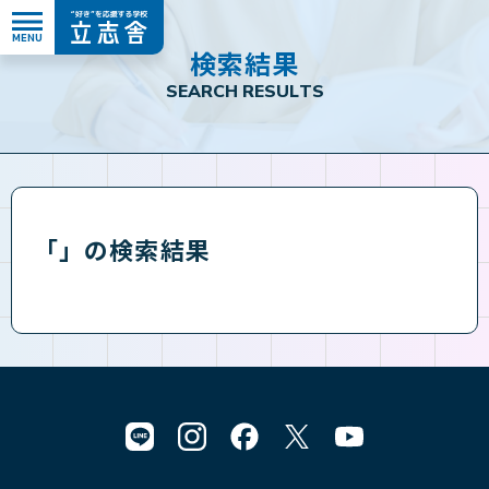
MENU
”好き”を応援する学校 立志舎
検
索
結
果
S
E
A
R
C
H
R
E
S
U
L
T
S
「」の検索結果