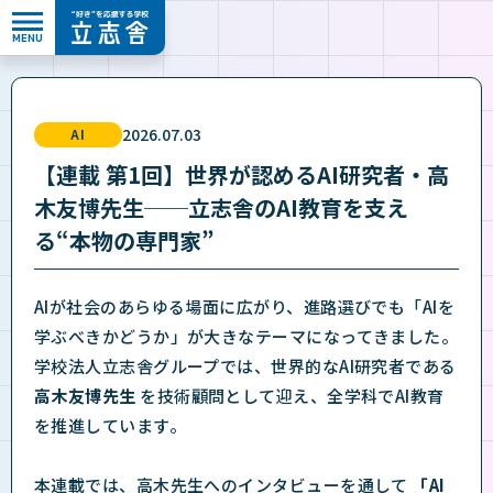
MENU
”好き”を応援する学校 立志舎
2026.07.03
AI
【連載 第1回】世界が認めるAI研究者・高
木友博先生──立志舎のAI教育を支え
る“本物の専門家”
AIが社会のあらゆる場面に広がり、進路選びでも「AIを
学ぶべきかどうか」が大きなテーマになってきました。
学校法人立志舎グループでは、世界的なAI研究者である
高木友博先生
を技術顧問として迎え、全学科でAI教育
を推進しています。
本連載では、高木先生へのインタビューを通して
「AI