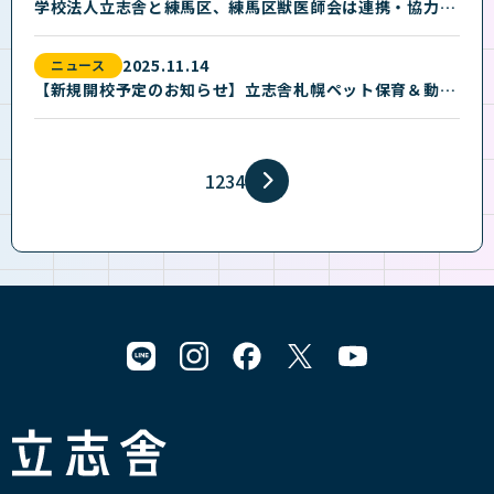
学校法人立志舎と練馬区、練馬区獣医師会は連携・協力に関する三者協定を締結しました
2025.11.14
ニュース
【新規開校予定のお知らせ】立志舎札幌ペット保育＆動物看護専門学校（認可申請中／令和9年4月開校予定）
1
2
3
4
立志舎