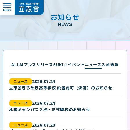
MENU
”好き”を応援する学校 立志舎
お
知
ら
せ
N
E
W
S
ALL
AI
プレスリリース
SUKI-1
イベント
ニュース
入試情報
2026.07.24
ニュース
立志舎きらめき高等学校 設置認可（決定）のお知らせ
2026.07.24
ニュース
札幌キャンパス２校・正式開校のお知らせ
2026.07.20
ニュース