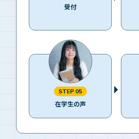
受付
STEP 05
在学生の声